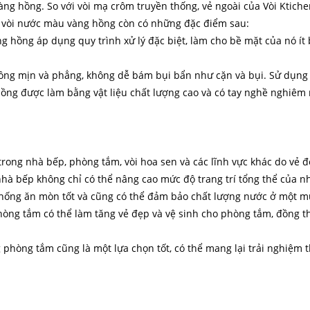
vàng hồng. So với vòi mạ crôm truyền thống, vẻ ngoài của Vòi Kti
a, vòi nước màu vàng hồng còn có những đặc điểm sau:
 hồng áp dụng quy trình xử lý đặc biệt, làm cho bề mặt của nó ít b
Hồng mịn và phẳng, không dễ bám bụi bẩn như cặn và bụi. Sử dụng c
hồng được làm bằng vật liệu chất lượng cao và có tay nghề nghiêm ng
rong nhà bếp, phòng tắm, vòi hoa sen và các lĩnh vực khác do vẻ đ
hà bếp không chỉ có thể nâng cao mức độ trang trí tổng thể của 
 chống ăn mòn tốt và cũng có thể đảm bảo chất lượng nước ở một m
òng tắm có thể làm tăng vẻ đẹp và vệ sinh cho phòng tắm, đồng th
g phòng tắm cũng là một lựa chọn tốt, có thể mang lại trải nghiệm