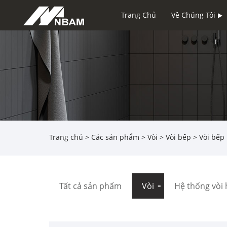
Trang Chủ
Về Chúng Tôi
Trang chủ
>
Các sản phẩm
>
Vòi
>
Vòi bếp
> Vòi bếp
Tất cả sản phẩm
Vòi
Hệ thống vòi 