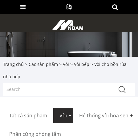
Trang chủ
>
Các sản phẩm
>
Vòi
>
Vòi bếp
> Vòi cho bồn rửa
nhà bếp
Tất cả sản phẩm
Vòi
Hệ thống vòi hoa sen
Phần cứng phòng tắm