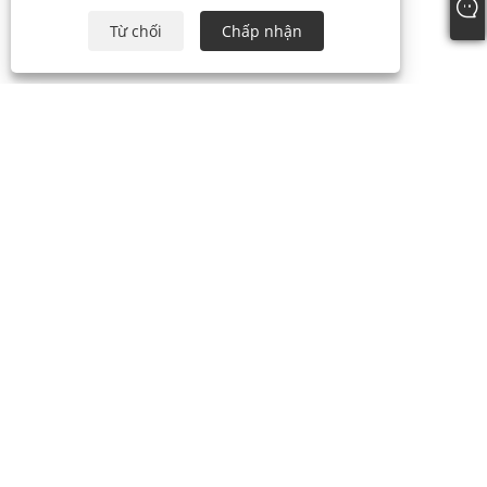
Từ chối
Chấp nhận
điện thoại:
+86-15888527725
E-mail:
zhr-8104@hotmail.com
Địa chỉ:
Tầng 2, Nanbang Mingzuo, Ninh Ba, Chiết Giang,
Trung Quốc