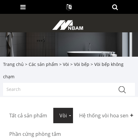
Trang chủ
>
Các sản phẩm
>
Vòi
>
Vòi bếp
> Vòi bếp không
chạm
Tất cả sản phẩm
Vòi
Hệ thống vòi hoa sen
Phần cứng phòng tắm