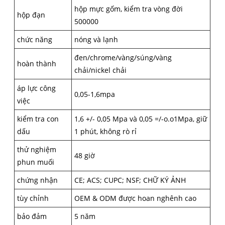
hộp mực gốm, kiểm tra vòng đời
hộp đạn
500000
chức năng
nóng và lạnh
đen/chrome/vàng/súng/vàng
hoàn thành
chải/nickel chải
áp lực công
0,05-1,6mpa
việc
kiểm tra con
1,6 +/- 0,05 Mpa và 0,05 =/-o.o1Mpa, giữ
dấu
1 phút, không rò rỉ
thử nghiệm
48 giờ
phun muối
chứng nhận
CE; ACS; CUPC; NSF; CHỮ KÝ ẢNH
tùy chỉnh
OEM & ODM được hoan nghênh cao
bảo đảm
5 năm