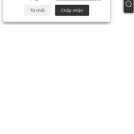
Từ chối
Chấp nhận
điện thoại:
+86-15888527725
E-mail:
zhr-8104@hotmail.com
Địa chỉ:
Tầng 2, Nanbang Mingzuo, Ninh Ba, Chiết Giang,
Trung Quốc