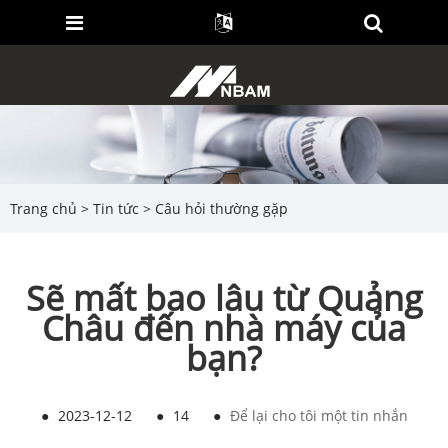
Trang chủ
>
Tin tức
>
Câu hỏi thường gặp
Sẽ mất bao lâu từ Quảng
Châu đến nhà máy của
bạn?
●
2023-12-12
●
14
●
Để lại cho tôi một tin nhắn