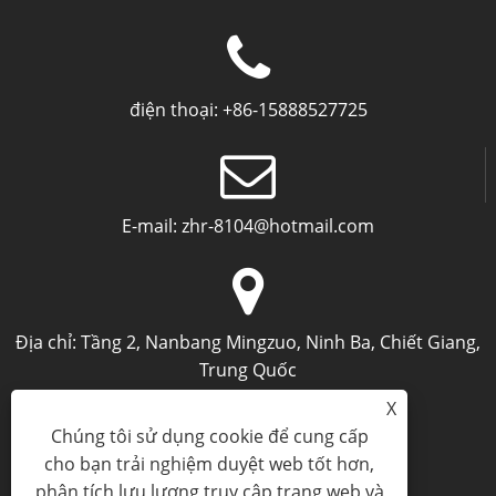
điện thoại:
+86-15888527725
E-mail:
zhr-8104@hotmail.com
Địa chỉ:
Tầng 2, Nanbang Mingzuo, Ninh Ba, Chiết Giang,
Trung Quốc
X
Chúng tôi sử dụng cookie để cung cấp
cho bạn trải nghiệm duyệt web tốt hơn,
phân tích lưu lượng truy cập trang web và