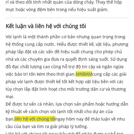
rỉ và theo dõi tính nhất quán của dòng chảy. Thay thế hộp
mực hoặc vòng đệm bên trong nếu hiệu suất giảm.
Kết luận và liên hệ với chúng tôi
Vòi lạnh là một thành phần cơ bản nhưng quan trọng trong
hệ thống cung cấp nước. Hiểu được thiết kế, vật liệu, phương
pháp lắp đặt và các vấn đề hiệu suất chung cho phép chủ
nhà và các chuyên gia đưa ra quyết định sáng suốt. Sử dụng
đồ đạc chất lượng cao cũng hỗ trợ độ tin cậy và ngăn ngừa
việc bảo trì tốn kém theo thời gian.
MNBAM
cung cấp các giải
pháp vòi lạnh được thiết kế tốt kết hợp vật liệu bền với các
tùy chọn lắp đặt linh hoạt cho môi trường dân cư và thương
mại.
Để được tư vấn cá nhân, lựa chọn sản phẩm hoặc hướng dẫn
kỹ thuật về cách chọn vòi lạnh tốt nhất cho dự án của
bạn,
liên hệ với chúng tôi
ngay hôm nay để thảo luận về nhu
cầu của bạn và tìm ra giải pháp lý tưởng.
Liên hệ với chúng tôi ngay bây giờ để nhận được sự hỗ trợ