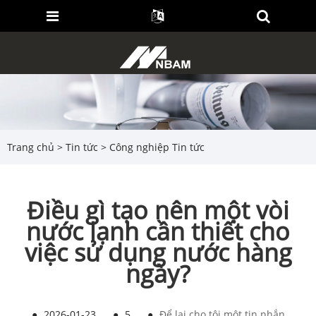
Trang chủ
>
Tin tức
>
Công nghiệp Tin tức
Điều gì tạo nên một vòi
nước lạnh cần thiết cho
việc sử dụng nước hàng
ngày?
●
2026-01-23
●
5
●
Để lại cho tôi một tin nhắn